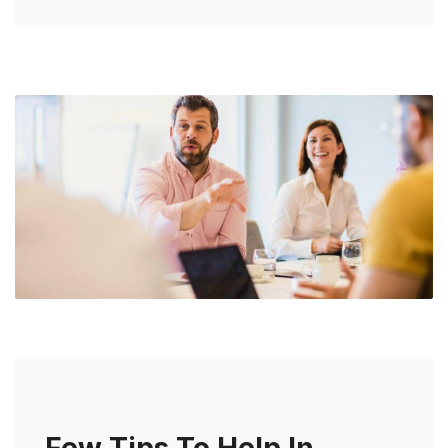
Few Tips To Help In